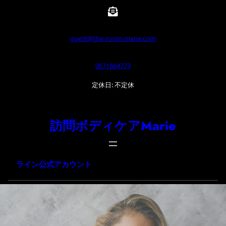
内
容
を
guest@the-room-marie.com
ス
0671664773
キ
ッ
定休日: 不定休
プ
訪問ボディケアMarie
ライン公式アカウント