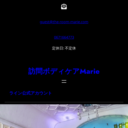
内
容
を
guest@the-room-marie.com
ス
0671664773
キ
ッ
定休日: 不定休
プ
訪問ボディケアMarie
ライン公式アカウント