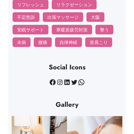
リフレッシュ
リラクゼーション
不定愁訴
出張マッサージ
大阪
安眠サポート
寒暖差疲労対策
整う
未病
腰痛
自律神経
首肩こり
Social Icons
Facebook
Instagram
LinkedIn
Twitter
WhatsApp
Gallery