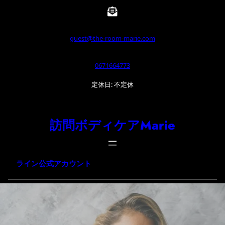
内
容
を
guest@the-room-marie.com
ス
0671664773
キ
ッ
定休日: 不定休
プ
訪問ボディケアMarie
ライン公式アカウント