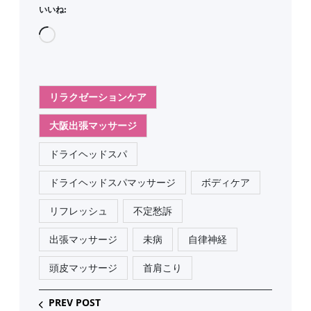
いいね:
読
み
込
み
リラクゼーションケア
中
大阪出張マッサージ
…
ドライヘッドスパ
ドライヘッドスパマッサージ
ボディケア
リフレッシュ
不定愁訴
出張マッサージ
未病
自律神経
頭皮マッサージ
首肩こり
PREV POST