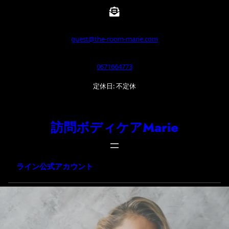
内
容
を
guest@the-room-marie.com
ス
0671664773
キ
ッ
定休日: 不定休
プ
訪問ボディケアMarie
ライン公式アカウント