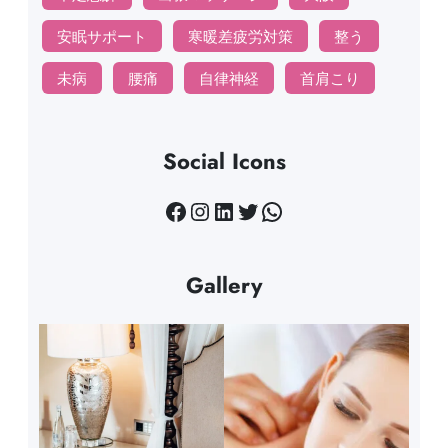
安眠サポート
寒暖差疲労対策
整う
未病
腰痛
自律神経
首肩こり
Social Icons
Facebook
Instagram
LinkedIn
Twitter
WhatsApp
Gallery