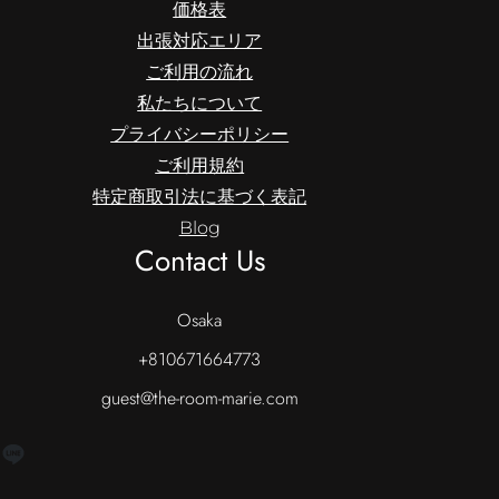
価格表
出張対応エリア
ご利用の流れ
私たちについて
プライバシーポリシー
ご利用規約
特定商取引法に基づく表記
Blog
Contact Us
Osaka
+810671664773
guest@the-room-marie.com
LINE