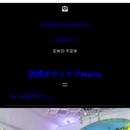
内
容
を
guest@the-room-marie.com
ス
0671664773
キ
ッ
定休日: 不定休
プ
訪問ボディケアMarie
ライン公式アカウント