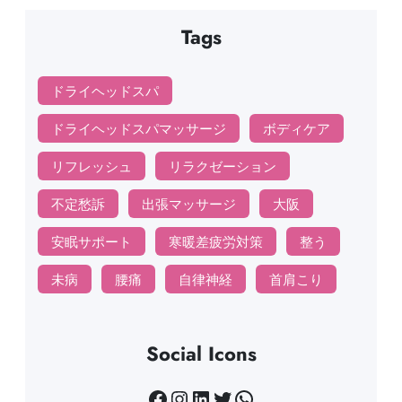
Tags
ドライヘッドスパ
ドライヘッドスパマッサージ
ボディケア
リフレッシュ
リラクゼーション
不定愁訴
出張マッサージ
大阪
安眠サポート
寒暖差疲労対策
整う
未病
腰痛
自律神経
首肩こり
Social Icons
Facebook
Instagram
LinkedIn
Twitter
WhatsApp