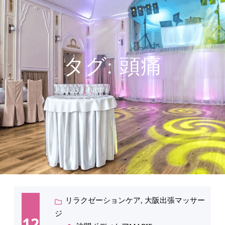
タグ:
頭痛
リラクゼーションケア
, 
大阪出張マッサー
ジ
12