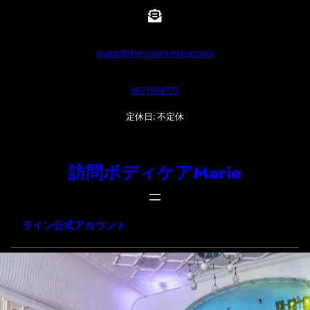
内
容
を
guest@the-room-marie.com
ス
0671664773
キ
ッ
定休日: 不定休
プ
訪問ボディケアMarie
ライン公式アカウント