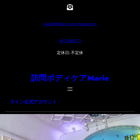
内
容
を
guest@the-room-marie.com
ス
0671664773
キ
ッ
定休日: 不定休
プ
訪問ボディケアMarie
ライン公式アカウント