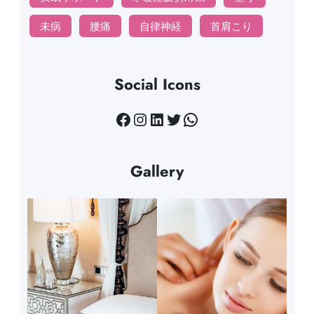
未病
腰痛
自律神経
首肩こり
Social Icons
Facebook
Instagram
LinkedIn
Twitter
WhatsApp
Gallery