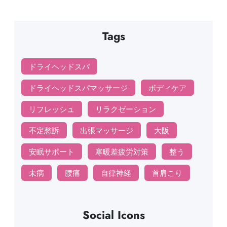
Tags
ドライヘッドスパ
ドライヘッドスパマッサージ
ボディケア
リフレッシュ
リラクゼーション
不定愁訴
出張マッサージ
大阪
安眠サポート
寒暖差疲労対策
整う
未病
腰痛
自律神経
首肩こり
Social Icons