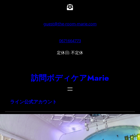
内
容
を
guest@the-room-marie.com
ス
0671664773
キ
ッ
定休日: 不定休
プ
訪問ボディケアMarie
ライン公式アカウント