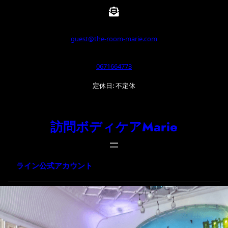
内
容
を
guest@the-room-marie.com
ス
0671664773
キ
ッ
定休日: 不定休
プ
訪問ボディケアMarie
ライン公式アカウント