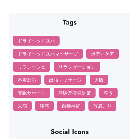
Tags
ドライヘッドスパ
ドライヘッドスパマッサージ
ボディケア
リフレッシュ
リラクゼーション
不定愁訴
出張マッサージ
大阪
安眠サポート
寒暖差疲労対策
整う
未病
腰痛
自律神経
首肩こり
Social Icons