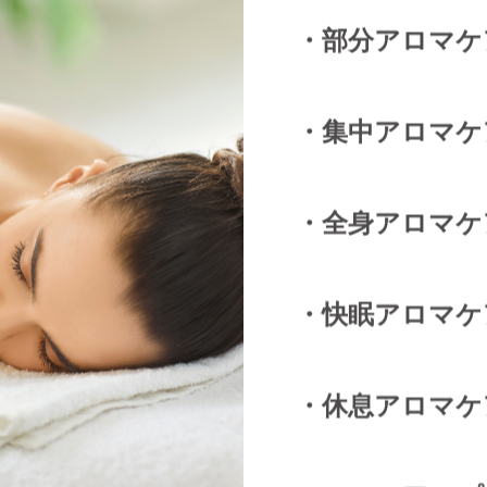
・部分アロマケア30
・集中
アロマ
ケ
・全身
アロマ
ケア
・快眠
アロマ
ケア
・休息アロマケア150