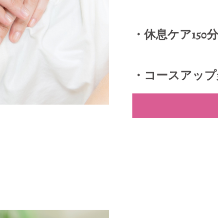
・休息ケア150分 ▷ 
・コースアップ30分 