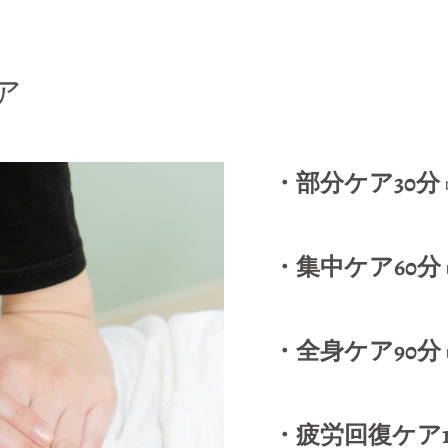
ア
・部分ケア30分 ▷ 
・集中ケア60分 ▷
・全身ケア90分 ▷ 
・疲労回復ケア120分