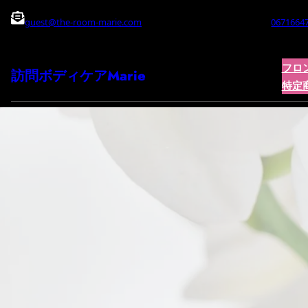
内
guest@the-room-marie.com
0671664
容
を
フロ
訪問ボディケアMarie
ス
特定
キ
ッ
プ